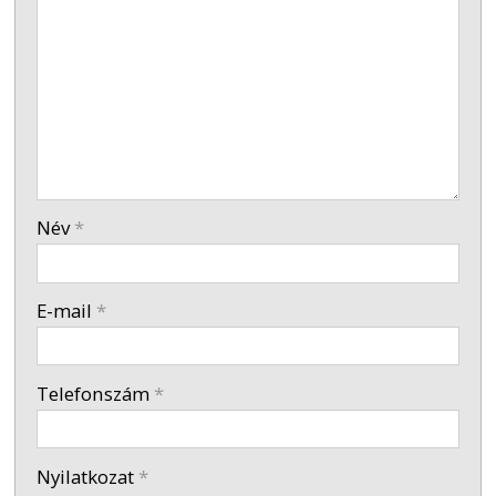
-
-
-
Név
*
-
E-mail
*
-
Telefonszám
*
Nyilatkozat
*