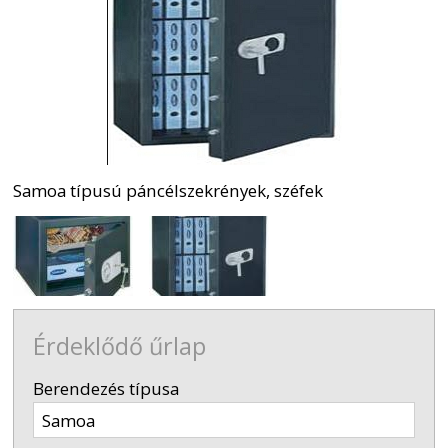
Samoa típusú páncélszekrények, széfek
Érdeklődő űrlap
-
Berendezés típusa