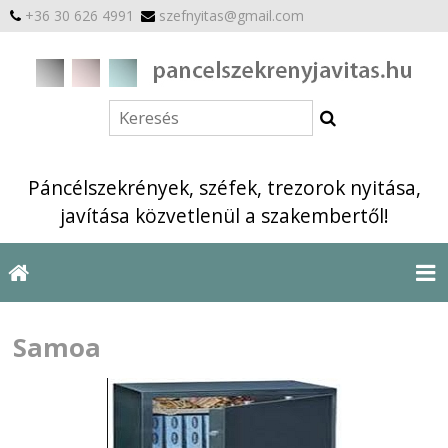
+36 30 626 4991
szefnyitas@gmail.com
Páncélszekrények, széfek, trezorok nyitása,
javítása közvetlenül a szakembertől!
Samoa