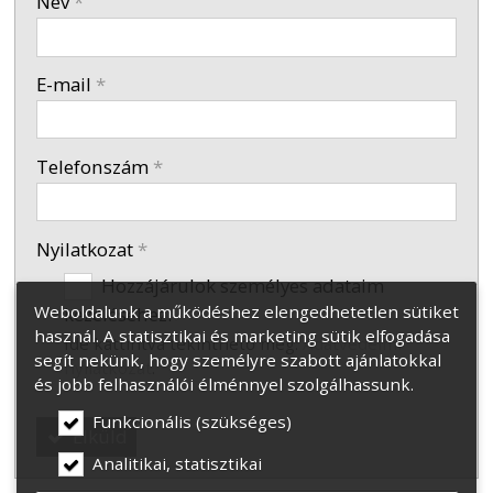
Név
*
-
E-mail
*
-
Telefonszám
*
Nyilatkozat
*
Hozzájárulok személyes adataim
Weboldalunk a működéshez elengedhetetlen sütiket
kezeléséhez.
használ. A statisztikai és marketing sütik elfogadása
Ide kattintva tekinthető meg:
Adatvédelmi
segít nekünk, hogy személyre szabott ajánlatokkal
nyilatkozat
.
és jobb felhasználói élménnyel szolgálhassunk.
Funkcionális (szükséges)
Elküld
Analitikai, statisztikai