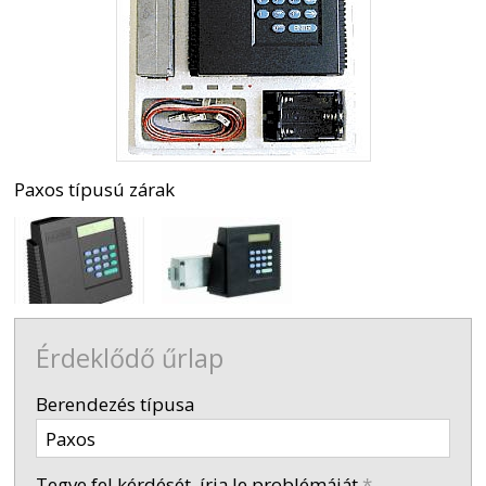
Paxos típusú zárak
Érdeklődő űrlap
-
Berendezés típusa
-
Tegye fel kérdését, írja le problémáját
*