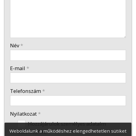
-
-
Név
*
-
E-mail
*
-
Telefonszám
*
Nyilatkozat
*
Hozzájárulok személyes adataim
Weboldalunk a működéshez elengedhetetlen sütiket
kezeléséhez.