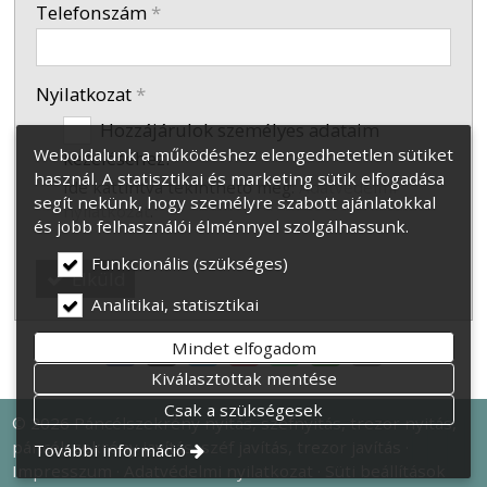
Telefonszám
*
Nyilatkozat
*
Hozzájárulok személyes adataim
Weboldalunk a működéshez elengedhetetlen sütiket
kezeléséhez.
használ. A statisztikai és marketing sütik elfogadása
Ide kattintva tekinthető meg:
Adatvédelmi
segít nekünk, hogy személyre szabott ajánlatokkal
nyilatkozat
.
és jobb felhasználói élménnyel szolgálhassunk.
Funkcionális (szükséges)
Elküld
Analitikai, statisztikai
Mindet elfogadom
Kiválasztottak mentése
Csak a szükségesek
© 2026 Páncélszekrény nyitás, széfnyitás, trezor nyitás,
páncélszekrény javítás, széf javítás, trezor javítás
További információ
Impresszum
Adatvédelmi nyilatkozat
Süti beállítások