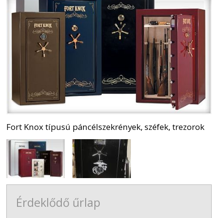
Fort Knox típusú páncélszekrények, széfek, trezorok
Érdeklődő űrlap
-