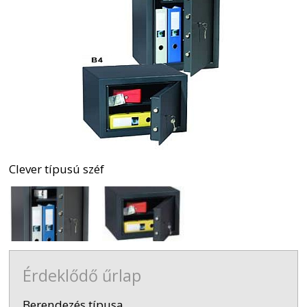
Clever típusú széf
Érdeklődő űrlap
-
Berendezés típusa