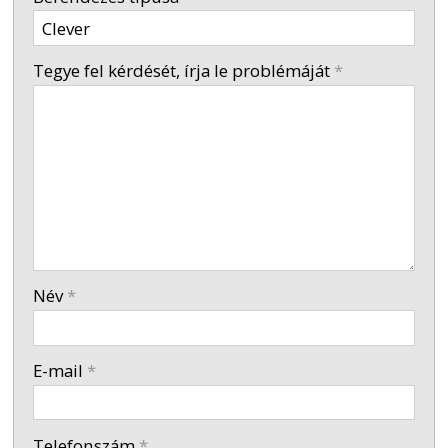
-
Tegye fel kérdését, írja le problémáját
*
-
-
-
Név
*
-
E-mail
*
-
Telefonszám
*