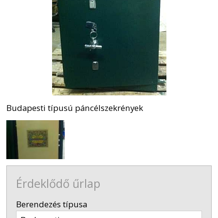
Budapesti típusú páncélszekrények
Érdeklődő űrlap
-
Berendezés típusa