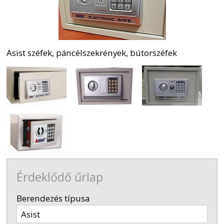
Asist széfek, páncélszekrények, bútorszéfek
Érdeklődő űrlap
-
Berendezés típusa