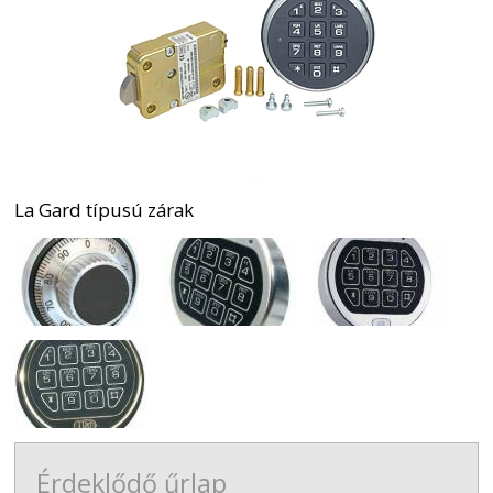
La Gard típusú zárak
Érdeklődő űrlap