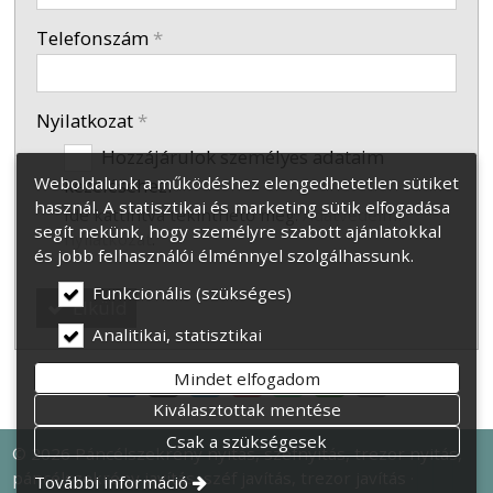
Telefonszám
*
Nyilatkozat
*
Hozzájárulok személyes adataim
Weboldalunk a működéshez elengedhetetlen sütiket
kezeléséhez.
használ. A statisztikai és marketing sütik elfogadása
Ide kattintva tekinthető meg:
Adatvédelmi
segít nekünk, hogy személyre szabott ajánlatokkal
nyilatkozat
.
és jobb felhasználói élménnyel szolgálhassunk.
Funkcionális (szükséges)
Elküld
Analitikai, statisztikai
Mindet elfogadom
Kiválasztottak mentése
Csak a szükségesek
© 2026 Páncélszekrény nyitás, széfnyitás, trezor nyitás,
páncélszekrény javítás, széf javítás, trezor javítás
További információ