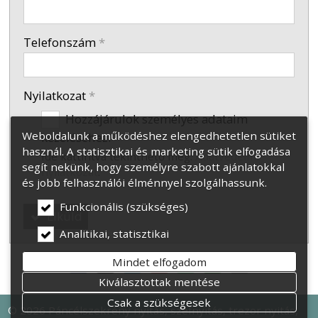
-
Telefonszám
*
Nyilatkozat
*
Hozzájárulok személyes adataim
Weboldalunk a működéshez elengedhetetlen sütiket
kezeléséhez.
használ. A statisztikai és marketing sütik elfogadása
Ide kattintva tekinthető meg:
Adatvédelmi
segít nekünk, hogy személyre szabott ajánlatokkal
nyilatkozat
.
és jobb felhasználói élménnyel szolgálhassunk.
Funkcionális (szükséges)
Elküld
Analitikai, statisztikai
Mindet elfogadom
Kiválasztottak mentése
Csak a szükségesek
© 2026 Páncélszekrény nyitás, széfnyitás, trezor nyitás,