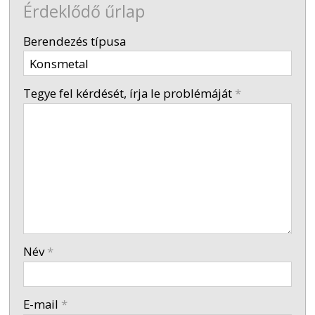
Érdeklődő űrlap
-
Berendezés típusa
-
Tegye fel kérdését, írja le problémáját
*
-
-
-
Név
*
-
E-mail
*