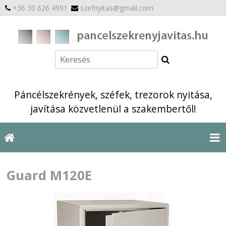
+36 30 626 4991
szefnyitas@gmail.com
Páncélszekrények, széfek, trezorok nyitása,
javítása közvetlenül a szakembertől!
Guard M120E