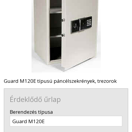
Guard M120E típusú páncélszekrények, trezorok
Érdeklődő űrlap
-
Berendezés típusa
-