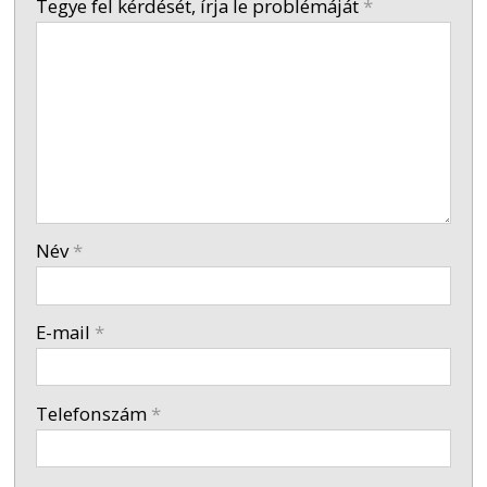
Tegye fel kérdését, írja le problémáját
*
-
-
-
Név
*
-
E-mail
*
-
Telefonszám
*