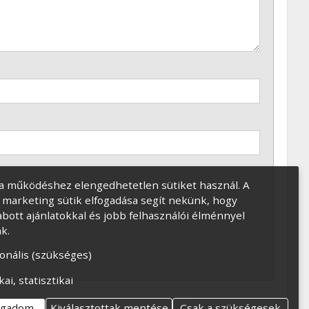
a működéshez elengedhetetlen sütiket használ. A
és marketing sütik elfogadása segít nekünk, hogy
bott ajánlatokkal és jobb felhasználói élménnyel
k.
onális (szükséges)
kai, statisztikai
ogadom
Kiválasztottak mentése
Csak a szükségesek