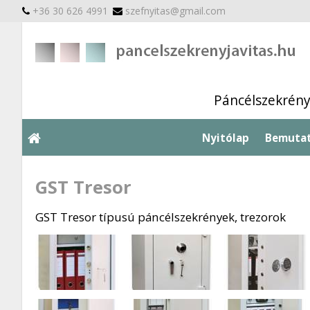
+36 30 626 4991
szefnyitas@gmail.com
Páncélszekrénye
Nyitólap
Bemuta
GST Tresor
GST Tresor típusú páncélszekrények, trezorok