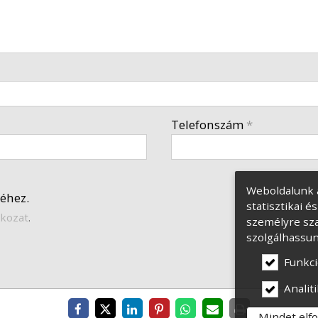
Telefonszám
*
Weboldalunk 
éhez.
statisztikai 
tkozat
.
személyre sza
szolgálhassun
Funkci
Analiti
Mindet elf