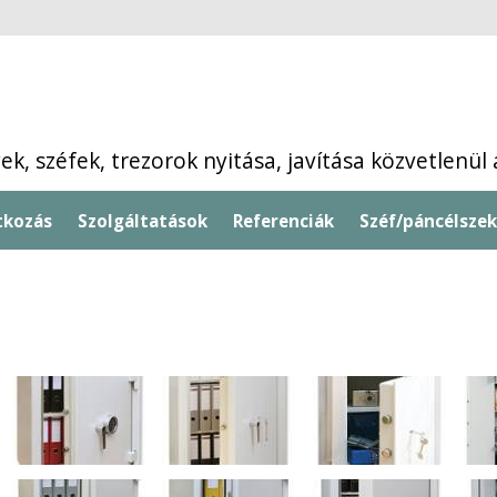
k, széfek, trezorok nyitása, javítása közvetlenül
tkozás
Szolgáltatások
Referenciák
Széf/páncélszek