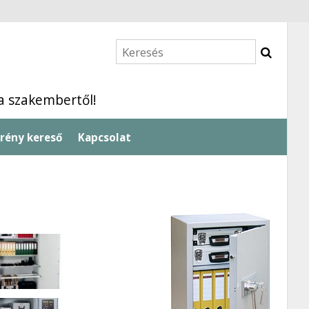
 a szakembertől!
rény kereső
Kapcsolat