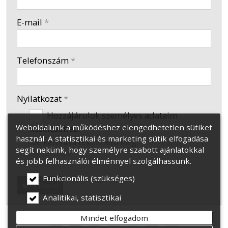
-
E-mail
*
-
Telefonszám
*
Nyilatkozat
*
Hozzájárulok személyes adataim
Weboldalunk a működéshez elengedhetetlen sütiket
kezeléséhez.
használ. A statisztikai és marketing sütik elfogadása
Ide kattintva tekinthető meg:
Adatvédelmi
segít nekünk, hogy személyre szabott ajánlatokkal
nyilatkozat
.
és jobb felhasználói élménnyel szolgálhassunk.
Funkcionális (szükséges)
Elküld
Analitikai, statisztikai
Mindet elfogadom