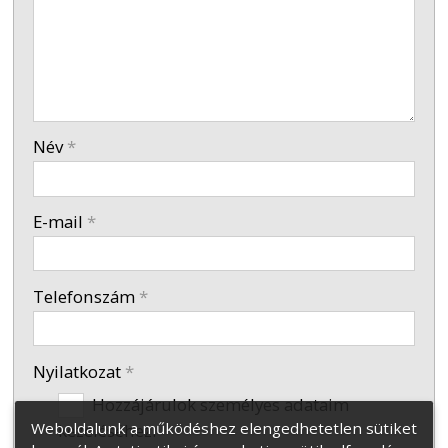
-
-
Név
*
-
E-mail
*
-
Telefonszám
*
Nyilatkozat
*
Hozzájárulok személyes adataim
Weboldalunk a működéshez elengedhetetlen sütiket
kezeléséhez.