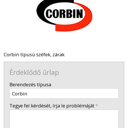
Corbin típusú széfek, zárak
Érdeklődő űrlap
-
Berendezés típusa
-
Tegye fel kérdését, írja le problémáját
*
-