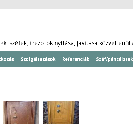
k, széfek, trezorok nyitása, javítása közvetlenül
tkozás
Szolgáltatások
Referenciák
Széf/páncélszek