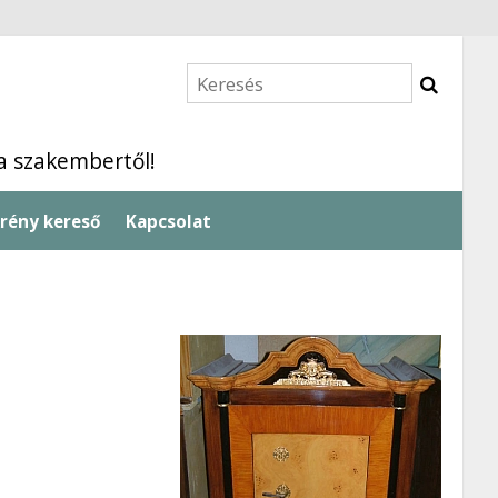
 a szakembertől!
rény kereső
Kapcsolat