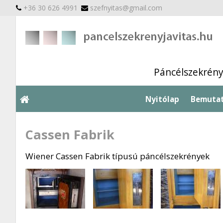
+36 30 626 4991
szefnyitas@gmail.com
Páncélszekrénye
Nyitólap
Bemuta
Cassen Fabrik
Wiener Cassen Fabrik típusú páncélszekrények