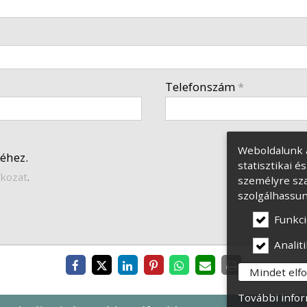
Telefonszám
*
Weboldalunk 
éhez.
statisztikai 
tkozat
.
személyre sza
szolgálhassun
Funkci
Analiti
Mindet elf
További infor