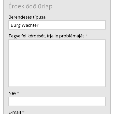
Érdeklődő űrlap
-
Berendezés típusa
-
Tegye fel kérdését, írja le problémáját
*
-
-
-
Név
*
-
E-mail
*