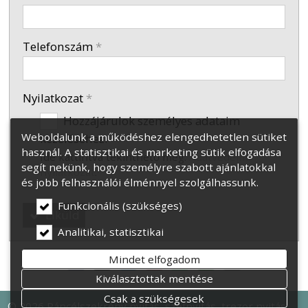
-
Telefonszám
*
Nyilatkozat
*
Hozzájárulok személyes adataim
Weboldalunk a működéshez elengedhetetlen sütiket
kezeléséhez.
használ. A statisztikai és marketing sütik elfogadása
Ide kattintva tekinthető meg:
Adatvédelmi
segít nekünk, hogy személyre szabott ajánlatokkal
nyilatkozat
.
és jobb felhasználói élménnyel szolgálhassunk.
Funkcionális (szükséges)
Elküld
Analitikai, statisztikai
Mindet elfogadom
Kiválasztottak mentése
Csak a szükségesek
© 2026 Páncélszekrény nyitás, széfnyitás, trezor nyitás,